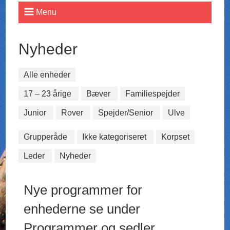
Menu
Nyheder
Alle enheder
17 – 23 årige
Bæver
Familiespejder
Junior
Rover
Spejder/Senior
Ulve
Grupperåde
Ikke kategoriseret
Korpset
Leder
Nyheder
Nye programmer for
enhederne se under
Programmer og sedler